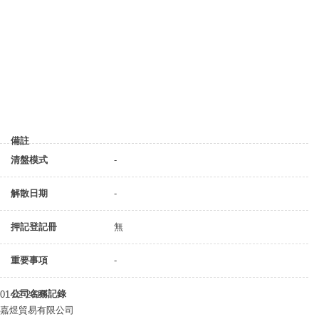
備註
清盤模式
-
解散日期
-
押記登記冊
無
重要事項
-
公司名稱記錄
01-02-2018
嘉煜貿易有限公司