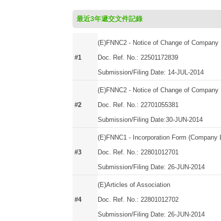
最近3年遞交文件記錄
(E)FNNC2 - Notice of Change of Compan
#1
Doc. Ref. No.: 22501172839
Submission/Filing Date: 14-JUL-2014
(E)FNNC2 - Notice of Change of Compan
#2
Doc. Ref. No.: 22701055381
Submission/Filing Date:30-JUN-2014
(E)FNNC1 - Incorporation Form (Company L
#3
Doc. Ref. No.: 22801012701
Submission/Filing Date: 26-JUN-2014
(E)Articles of Association
#4
Doc. Ref. No.: 22801012702
Submission/Filing Date: 26-JUN-2014