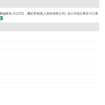
冊編號為:2113722，屬於香港(私人股份有限公司). 該公司從註冊至今已運
。
上