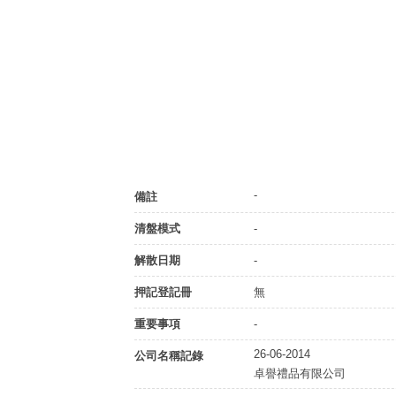
-
備註
清盤模式
-
解散日期
-
押記登記冊
無
重要事項
-
26-06-2014
公司名稱記錄
卓譽禮品有限公司