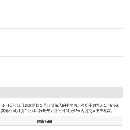
司每年須向公司註冊處處長提交具指明格式的申報表。有股本的私人公司須在
；其他公司則須在公司舉行周年大會的日期後42天內提交周年申報表。
結束時間