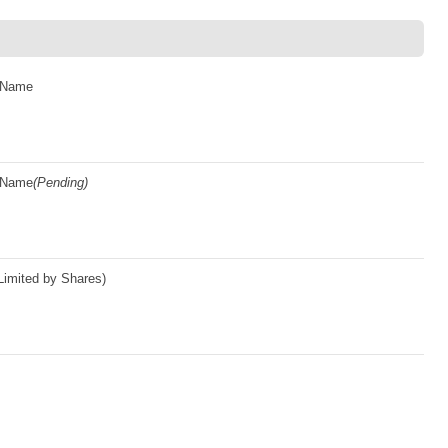
y Name
y Name
(Pending)
imited by Shares)