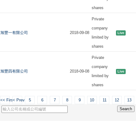
shares
Private
company
旭豐一有限公司
2018-09-08
Live
limited by
shares
Private
company
旭豐四有限公司
2018-09-08
Live
limited by
shares
<< First
< Previous
5
6
7
8
9
10
11
12
13