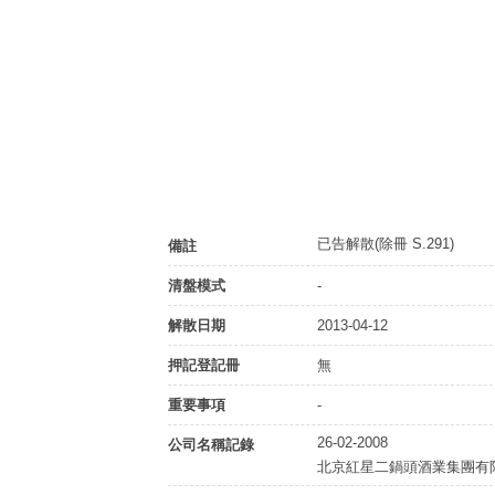
已告解散(除冊 S.291)
備註
清盤模式
-
解散日期
2013-04-12
押記登記冊
無
重要事項
-
26-02-2008
公司名稱記錄
北京紅星二鍋頭酒業集團有