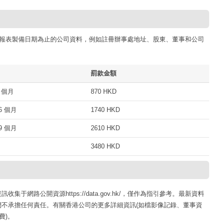
報表製備日期為止的公司資料，例如註冊辦事處地址、股東、董事和公司
罰款金額
 個月
870 HKD
 個月
1740 HKD
 個月
2610 HKD
3480 HKD
網路公開資源https://data.gov.hk/，僅作為指引參考。最新資料
不承擔任何責任。有關香港公司的更多詳細資訊(如檔影像記錄、董事資
費)。