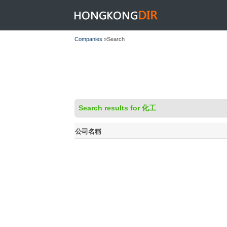
HONGKONGDIR
Companies
»Search
Search results for 化工
公司名稱