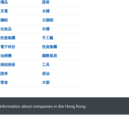
禮品
證劵
充電
水槽
牆紙
太陽能
化妝品
衣櫃
投資集團
手工藝
電子科技
投資集團
油煙機
國際貿易
插頭插座
工具
證劵
柴油
雷達
木塑
 information about companies in the Hong Kong.