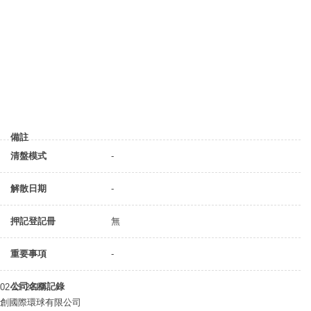
備註
清盤模式
-
解散日期
-
押記登記冊
無
重要事項
-
公司名稱記錄
02-11-2019
創國際環球有限公司