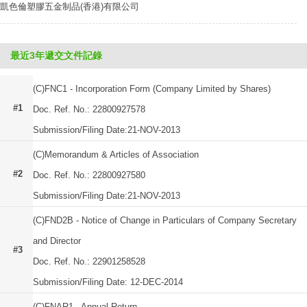
凱色倫塑膠五金制品(香港)有限公司
最近3年遞交文件記錄
(C)FNC1 - Incorporation Form (Company Limited by Shares)
#1
Doc. Ref. No.: 22800927578
Submission/Filing Date:21-NOV-2013
(C)Memorandum & Articles of Association
#2
Doc. Ref. No.: 22800927580
Submission/Filing Date:21-NOV-2013
(C)FND2B - Notice of Change in Particulars of Company Secretary
and Director
#3
Doc. Ref. No.: 22901258528
Submission/Filing Date: 12-DEC-2014
(C)FNAR1 - Annual Return