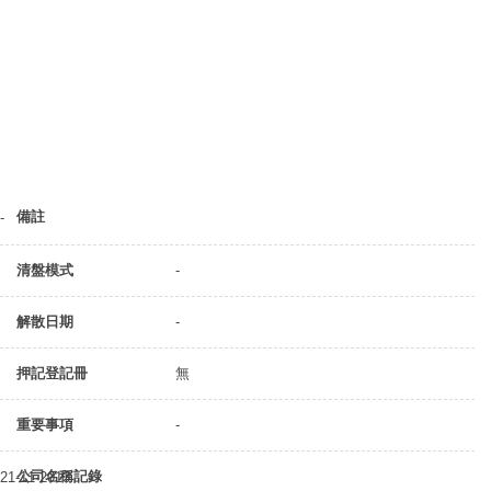
備註
-
清盤模式
-
解散日期
-
押記登記冊
無
重要事項
-
公司名稱記錄
21-11-2013