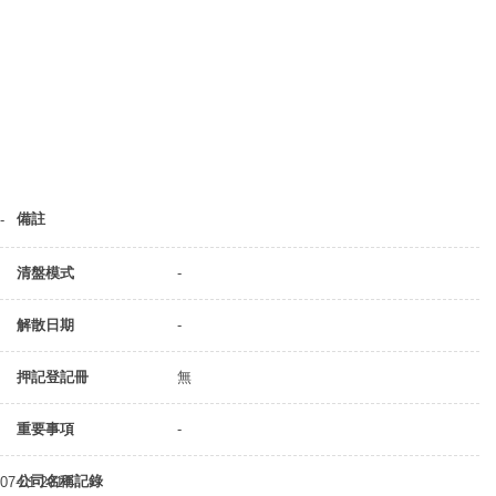
備註
-
清盤模式
-
解散日期
-
押記登記冊
無
重要事項
-
公司名稱記錄
07-01-2014