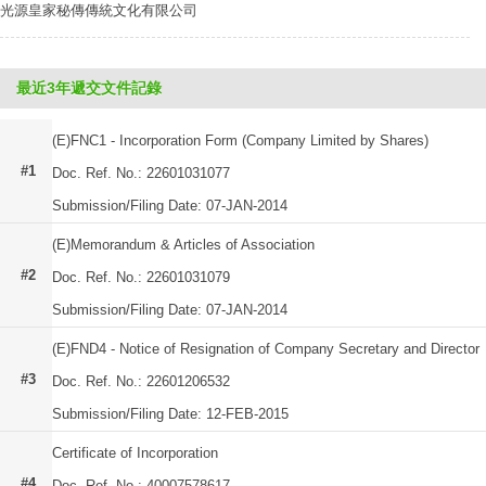
光源皇家秘傳傳統文化有限公司
最近3年遞交文件記錄
(E)FNC1 - Incorporation Form (Company Limited by Shares)
#1
Doc. Ref. No.: 22601031077
Submission/Filing Date: 07-JAN-2014
(E)Memorandum & Articles of Association
#2
Doc. Ref. No.: 22601031079
Submission/Filing Date: 07-JAN-2014
(E)FND4 - Notice of Resignation of Company Secretary and Director
#3
Doc. Ref. No.: 22601206532
Submission/Filing Date: 12-FEB-2015
Certificate of Incorporation
#4
Doc. Ref. No.: 40007578617