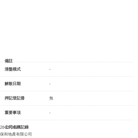
備註
清盤模式
-
解散日期
-
押記登記冊
無
重要事項
-
公司名稱記錄
28-11-2017
保和地產有限公司