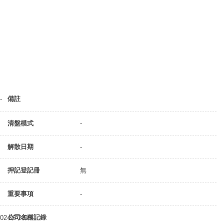
備註
-
清盤模式
-
解散日期
-
押記登記冊
無
重要事項
-
公司名稱記錄
02-06-2015