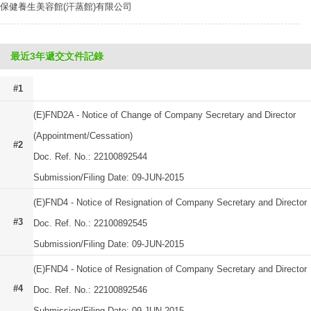
保健養生美容館(汗蒸館)有限公司
最近3年遞交文件記錄
#1
(E)FND2A - Notice of Change of Company Secretary and Director
(Appointment/Cessation)
#2
Doc. Ref. No.: 22100892544
Submission/Filing Date: 09-JUN-2015
(E)FND4 - Notice of Resignation of Company Secretary and Director
#3
Doc. Ref. No.: 22100892545
Submission/Filing Date: 09-JUN-2015
(E)FND4 - Notice of Resignation of Company Secretary and Director
#4
Doc. Ref. No.: 22100892546
Submission/Filing Date: 09-JUN-2015