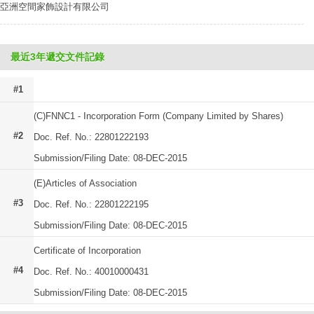
亞洲空間家飾設計有限公司
最近3年遞交文件記錄
#1
(C)FNNC1 - Incorporation Form (Company Limited by Shares)
#2
Doc. Ref. No.: 22801222193
Submission/Filing Date: 08-DEC-2015
(E)Articles of Association
#3
Doc. Ref. No.: 22801222195
Submission/Filing Date: 08-DEC-2015
Certificate of Incorporation
#4
Doc. Ref. No.: 40010000431
Submission/Filing Date: 08-DEC-2015