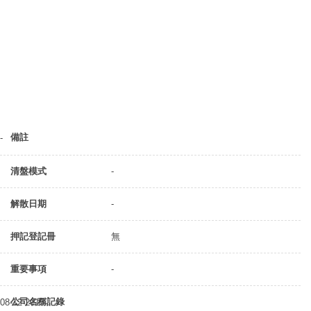
備註
-
清盤模式
-
解散日期
-
押記登記冊
無
重要事項
-
公司名稱記錄
08-12-2015