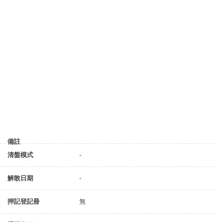
備註
清盤模式
-
解散日期
-
押記登記冊
無