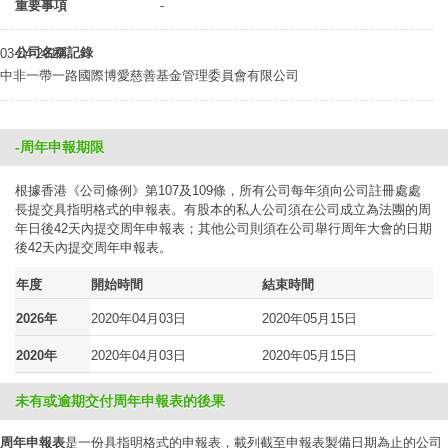
重要事項
-
公司名稱記錄
03-04-2019
中非一帶一路國際博愛慈善基金管理委員會有限公司
-周年申報期限
根據香港《公司條例》第107及109條，所有公司每年須向公司註冊處處
長提交具指明格式的申報表。有股本的私人公司須在公司成立為法團的周
年日後42天內提交周年申報表；其他公司則須在公司舉行周年大會的日期
後42天內提交周年申報表。
年度
開始時間
結束時間
2026年
2020年04月03日
2020年05月15日
2020年
2020年04月03日
2020年05月15日
未有或逾期交付周年申報表的後果
周年申報表
是一份具指明格式的申報表，載列截至申報表製備日期為止的公司