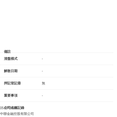
備註
清盤模式
-
解散日期
-
押記登記冊
無
重要事項
-
公司名稱記錄
05-07-2018
中聯金融控股有限公司