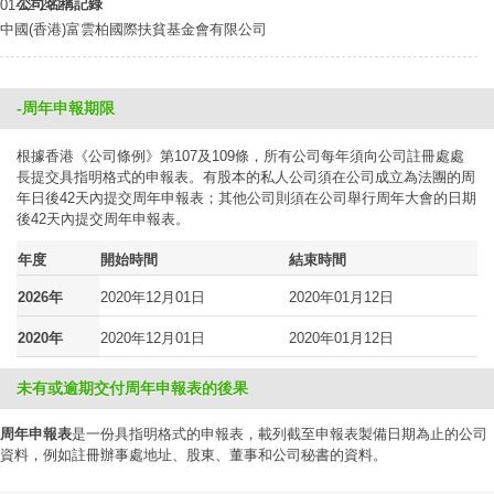
公司名稱記錄
01-12-2017
中國(香港)富雲柏國際扶貧基金會有限公司
-周年申報期限
根據香港《公司條例》第107及109條，所有公司每年須向公司註冊處處
長提交具指明格式的申報表。有股本的私人公司須在公司成立為法團的周
年日後42天內提交周年申報表；其他公司則須在公司舉行周年大會的日期
後42天內提交周年申報表。
年度
開始時間
結束時間
2026年
2020年12月01日
2020年01月12日
2020年
2020年12月01日
2020年01月12日
未有或逾期交付周年申報表的後果
周年申報表
是一份具指明格式的申報表，載列截至申報表製備日期為止的公司
資料，例如註冊辦事處地址、股東、董事和公司秘書的資料。