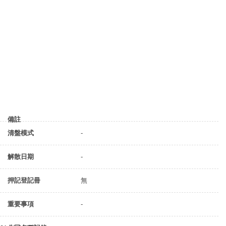
備註
清盤模式
-
解散日期
-
押記登記冊
無
重要事項
-