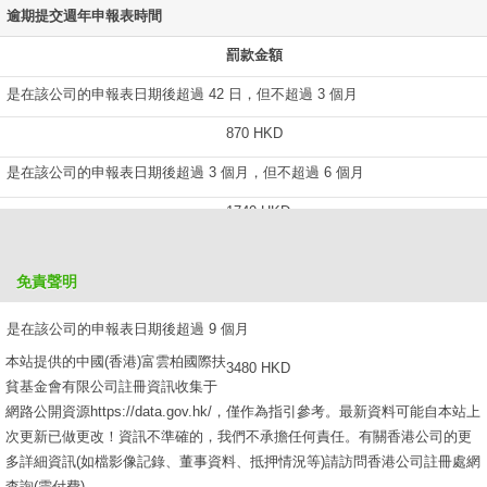
逾期提交週年申報表時間
罰款金額
是在該公司的申報表日期後超過 42 日，但不超過 3 個月
870 HKD
是在該公司的申報表日期後超過 3 個月，但不超過 6 個月
1740 HKD
是在該公司的申報表日期後超過 6 個月，但不超過 9 個月
免責聲明
2610 HKD
是在該公司的申報表日期後超過 9 個月
本站提供的中國(香港)富雲柏國際扶
3480 HKD
貧基金會有限公司註冊資訊收集于
網路公開資源https://data.gov.hk/，僅作為指引參考。最新資料可能自本站上
次更新已做更改！資訊不準確的，我們不承擔任何責任。有關香港公司的更
多詳細資訊(如檔影像記錄、董事資料、抵押情況等)請訪問香港公司註冊處網
查詢(需付費)。