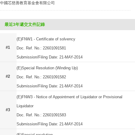
中國芯慈善教育基金會有限公司
最近3年遞交文件記錄
(E)FNW1 - Certificate of solvency
#1
Doc. Ref. No.: 22601091581
Submission/Filing Date: 21-MAY-2014
(E)Special Resolution (Winding Up)
#2
Doc. Ref. No.: 22601091582
Submission/Filing Date: 21-MAY-2014
(E)FNW3 - Notice of Appointment of Liquidator or Provisional
Liquidator
#3
Doc. Ref. No.: 22601091583
Submission/Filing Date: 21-MAY-2014
(E)Special resolution