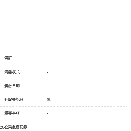
備註
-
清盤模式
-
解散日期
-
押記登記冊
無
重要事項
-
公司名稱記錄
28-05-2007