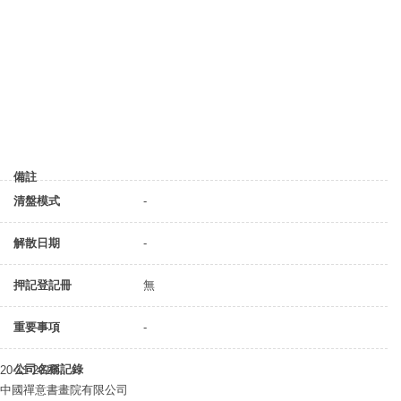
備註
清盤模式
-
解散日期
-
押記登記冊
無
重要事項
-
公司名稱記錄
20-11-2018
中國禪意書畫院有限公司