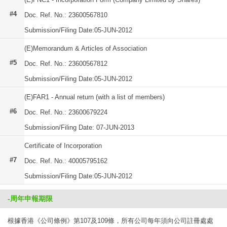
#4
Doc. Ref. No.: 23600567810
Submission/Filing Date:05-JUN-2012
(E)Memorandum & Articles of Association
#5
Doc. Ref. No.: 23600567812
Submission/Filing Date:05-JUN-2012
(E)FAR1 - Annual return (with a list of members)
#6
Doc. Ref. No.: 23600679224
Submission/Filing Date: 07-JUN-2013
Certificate of Incorporation
#7
Doc. Ref. No.: 40005795162
Submission/Filing Date:05-JUN-2012
-周年申報期限
根據香港《公司條例》第107及109條，所有公司每年須向公司註冊處處