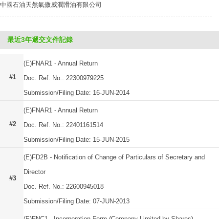
中國石油天然氣傲威潤滑油有限公司
最近3年遞交文件記錄
(E)FNAR1 - Annual Return
#1
Doc. Ref. No.: 22300979225
Submission/Filing Date: 16-JUN-2014
(E)FNAR1 - Annual Return
#2
Doc. Ref. No.: 22401161514
Submission/Filing Date: 15-JUN-2015
(E)FD2B - Notification of Change of Particulars of Secretary and
Director
#3
Doc. Ref. No.: 22600945018
Submission/Filing Date: 07-JUN-2013
(E)FNC1 - Incorporation Form (Company Limited by Shares)