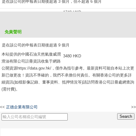
是在該公司的申報表日期後超過 3 個月，但不超過 6 個月
1740 HKD
是在該公司的申報表日期後超過 6 個月，但不超過 9 個月
免責聲明
2610 HKD
是在該公司的申報表日期後超過 9 個月
本站提供的中國石油天然氣傲威潤
3480 HKD
滑油有限公司註冊資訊收集于網路
公開資源https://data.gov.hk/，僅作為指引參考。最新資料可能自本站上次更
新已做更改！資訊不準確的，我們不承擔任何責任。有關香港公司的更多詳
細資訊(如檔影像記錄、董事資料、抵押情況等)請訪問香港公司註冊處網查詢
(需付費)。
<<
正德企業有限公司
>>
中國(香港)羿緯基礎開發置業集團有限公司