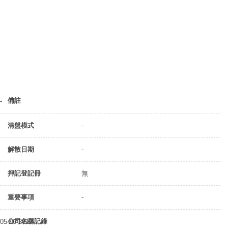
備註
-
清盤模式
-
解散日期
-
押記登記冊
無
重要事項
-
公司名稱記錄
05-06-2012