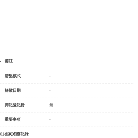
備註
-
清盤模式
-
解散日期
-
押記登記冊
無
重要事項
-
公司名稱記錄
01-12-2015