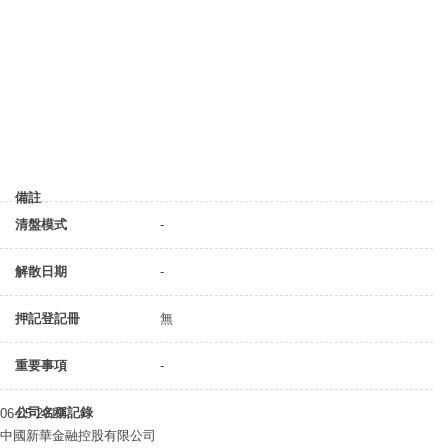
備註
清盤模式
-
解散日期
-
押記登記冊
無
重要事項
-
公司名稱記錄
06-05-2019
中國新華金融控股有限公司