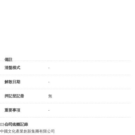
備註
清盤模式
-
解散日期
-
押記登記冊
無
重要事項
-
公司名稱記錄
03-04-2020
中國文化產業創新集團有限公司