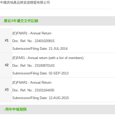
中國房地產品牌資源聯盟有限公司
最近3年遞交文件記錄
(E)FNAR1 - Annual Return
#1
Doc. Ref. No.: 22401020815
Submission/Filing Date: 21-JUL-2014
(E)FAR1 - Annual return (with a list of members)
#2
Doc. Ref. No.: 23100870143
Submission/Filing Date: 02-SEP-2013
(E)FNAR1 - Annual Return
#3
Doc. Ref. No.: 23101164430
Submission/Filing Date: 12-AUG-2015
-周年申報期限