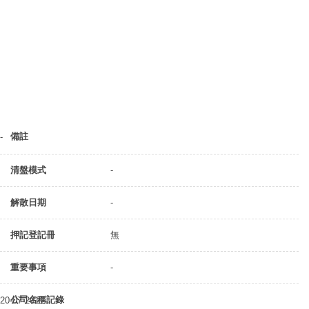
備註
-
清盤模式
-
解散日期
-
押記登記冊
無
重要事項
-
公司名稱記錄
20-07-2011