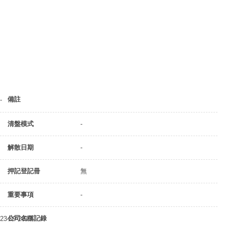
備註
-
清盤模式
-
解散日期
-
押記登記冊
無
重要事項
-
公司名稱記錄
23-09-2013