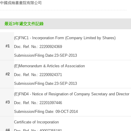
中國戎翰書畫院有限公司
最近3年遞交文件記錄
(C)FNC1 - Incorporation Form (Company Limited by Shares)
#1
Doc. Ref. No.: 22200924369
Submission/Filing Date:23-SEP-2013
(E)Memorandum & Articles of Association
#2
Doc. Ref. No.: 22200924371
Submission/Filing Date:23-SEP-2013
(E)FND4 - Notice of Resignation of Company Secretary and Director
#3
Doc. Ref. No.: 22201097446
Submission/Filing Date: 09-OCT-2014
Certificate of Incorporation
#4
Doc. Ref. No.: 40007255181