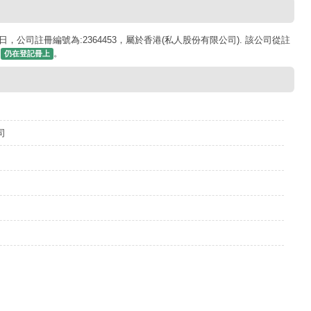
日，公司註冊編號為:2364453，屬於香港(私人股份有限公司). 該公司從註
為
。
仍在登記冊上
司