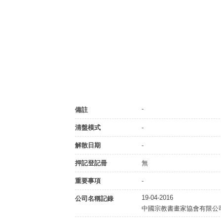
-
備註
清盤模式
-
解散日期
-
押記登記冊
無
重要事項
-
19-04-2016
公司名稱記錄
中國宗教書畫家協會有限公