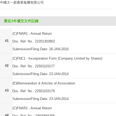
中國大一新農業集團有限公司
最近3年遞交文件記錄
(C)FNAR1 - Annual Return
#1
Doc. Ref. No.: 22201303802
Submission/Filing Date: 26-JAN-2016
(C)FNC1 - Incorporation Form (Company Limited by Shares)
#2
Doc. Ref. No.: 22501103177
Submission/Filing Date: 23-JAN-2014
(E)Memorandum & Articles of Association
#3
Doc. Ref. No.: 22501103179
Submission/Filing Date: 23-JAN-2014
(C)FNAR1 - Annual Return
#4
Doc. Ref. No.: 23600884395