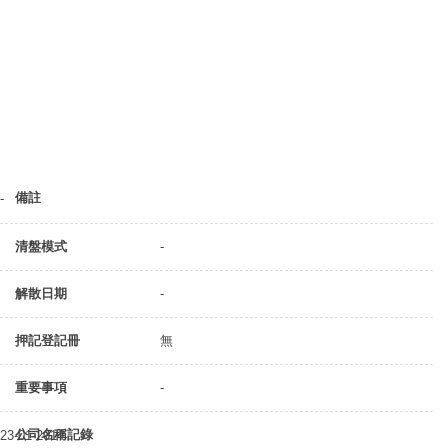
備註
-
清盤模式
-
解散日期
-
押記登記冊
無
重要事項
-
公司名稱記錄
23-01-2014