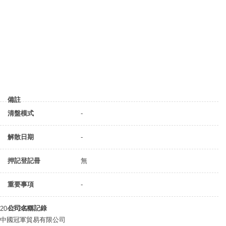
備註
清盤模式
-
解散日期
-
押記登記冊
無
重要事項
-
公司名稱記錄
20-03-2020
中國冠軍貿易有限公司