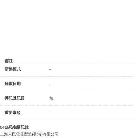
備註
清盤模式
-
解散日期
-
押記登記冊
無
重要事項
-
公司名稱記錄
04-09-2019
上海人民電器製造(香港)有限公司