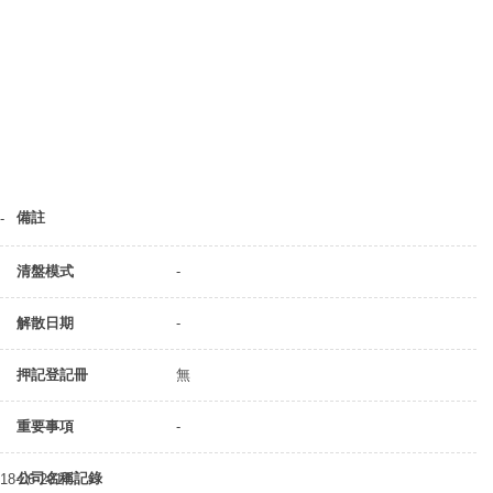
備註
-
清盤模式
-
解散日期
-
押記登記冊
無
重要事項
-
公司名稱記錄
18-06-2014