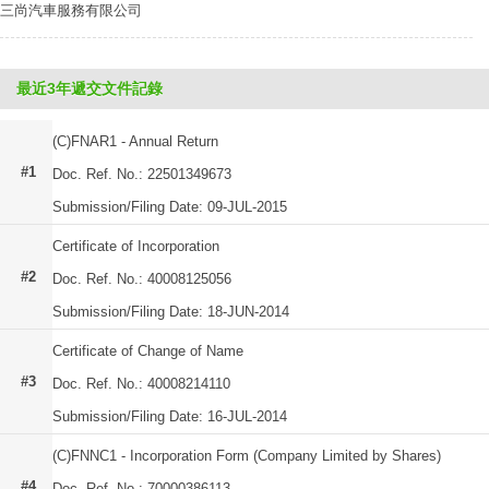
三尚汽車服務有限公司
最近3年遞交文件記錄
(C)FNAR1 - Annual Return
#1
Doc. Ref. No.: 22501349673
Submission/Filing Date: 09-JUL-2015
Certificate of Incorporation
#2
Doc. Ref. No.: 40008125056
Submission/Filing Date: 18-JUN-2014
Certificate of Change of Name
#3
Doc. Ref. No.: 40008214110
Submission/Filing Date: 16-JUL-2014
(C)FNNC1 - Incorporation Form (Company Limited by Shares)
#4
Doc. Ref. No.: 70000386113